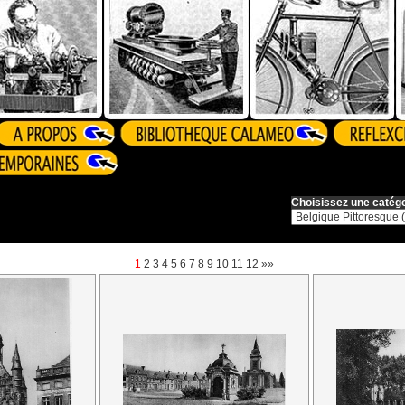
Choisissez une catégo
1
2
3
4
5
6
7
8
9
10
11
12
»»