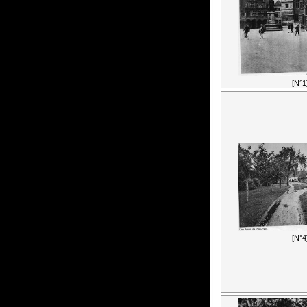
[N°1
[N°4