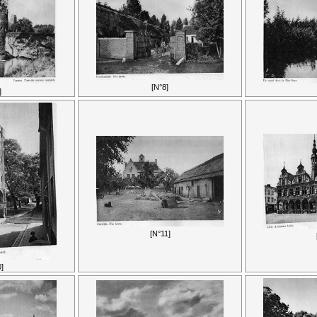
[N°8]
]
[N°11]
]