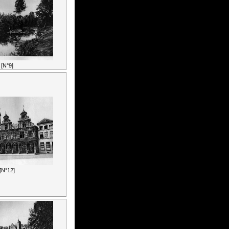
[N°9]
[N°12]