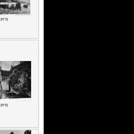
[N°3]
[N°6]