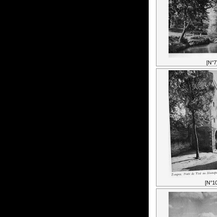
[N°7
[N°10