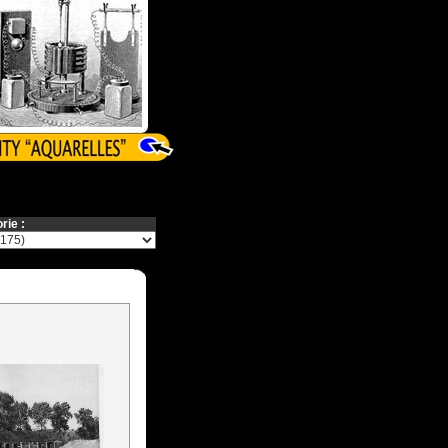
rie :