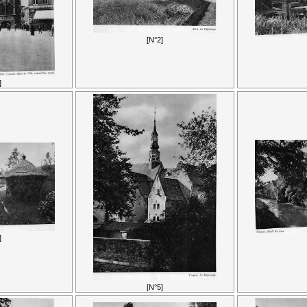
[N°2]
]
]
[N°5]