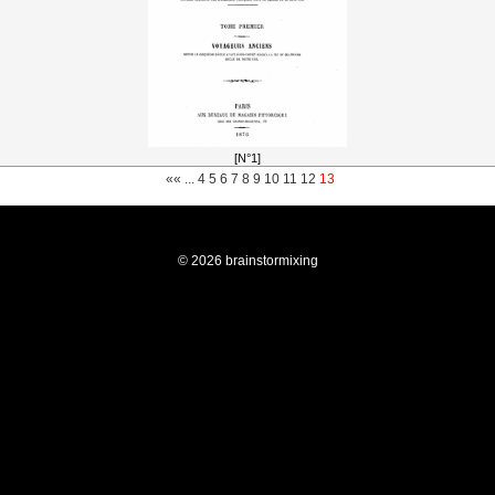
[N°1]
««
...
4
5
6
7
8
9
10
11
12
13
© 2026 brainstormixing