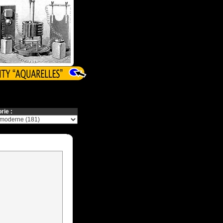
rie :