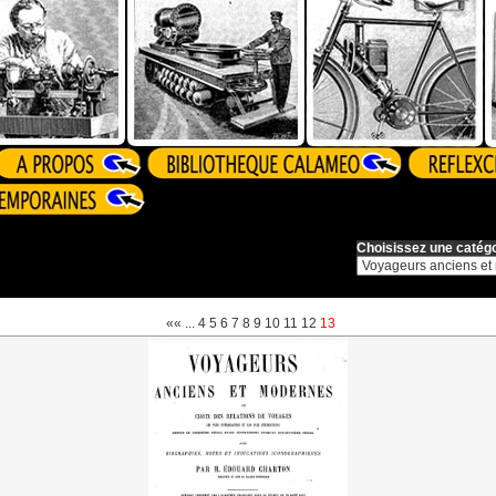
Choisissez une catégo
««
...
4
5
6
7
8
9
10
11
12
13