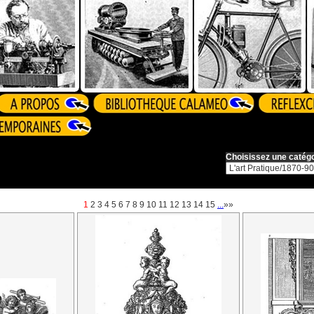
Choisissez une catégo
1
2
3
4
5
6
7
8
9
10
11
12
13
14
15
...
»»