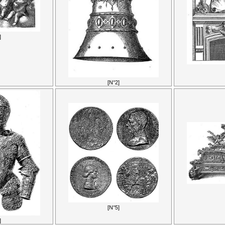
]
[N°2]
[N°5]
]