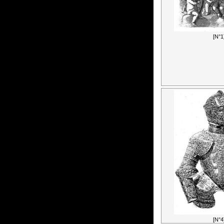
[N°1
[N°4