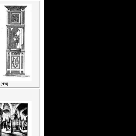
[N°9]