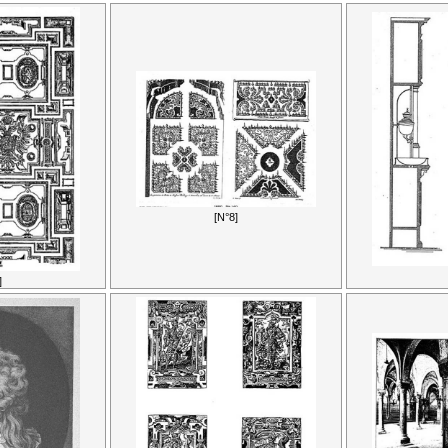
[N°8]
]