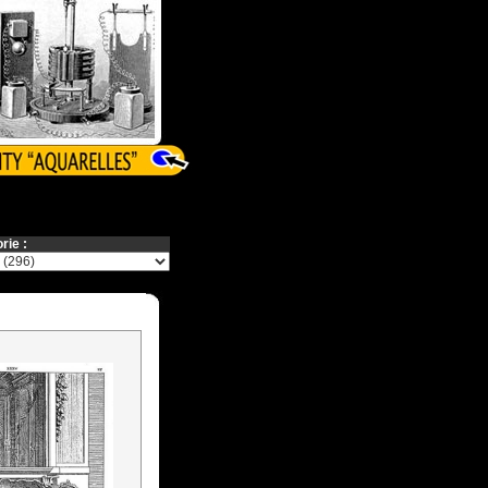
rie :