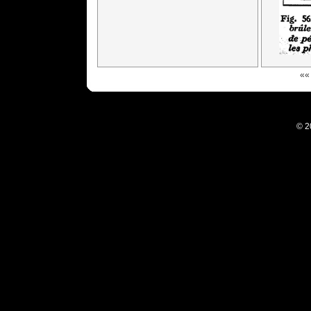
««
© 2