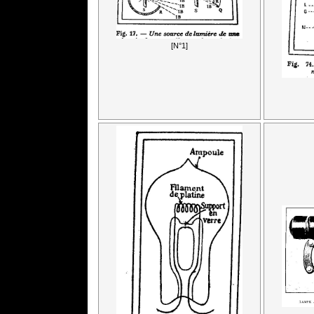
[N°1]