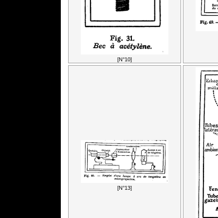
[N°10]
[N°13]