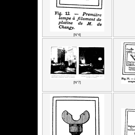
[N°4]
[N°7]