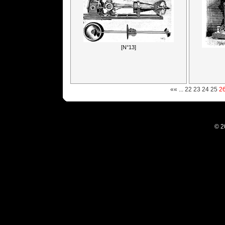
[N°13]
««
...
22
23
24
25
2
© 2