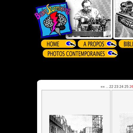
««
...
22
23
24
25
2