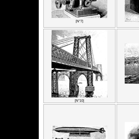
[N°7]
[N°10]