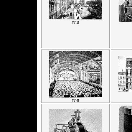
[N°1]
[N°4]