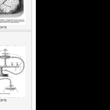
[N°3]
[N°6]