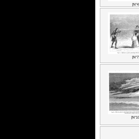
[N°4
[N°7
[N°10