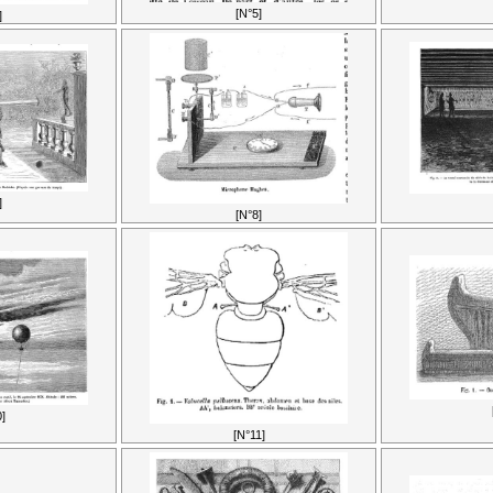
[N°5]
]
]
[N°8]
]
[N°11]