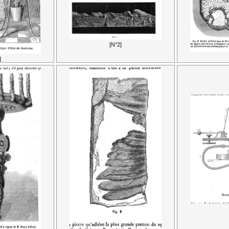
[N°2]
]