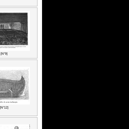
[N°9]
[N°12]