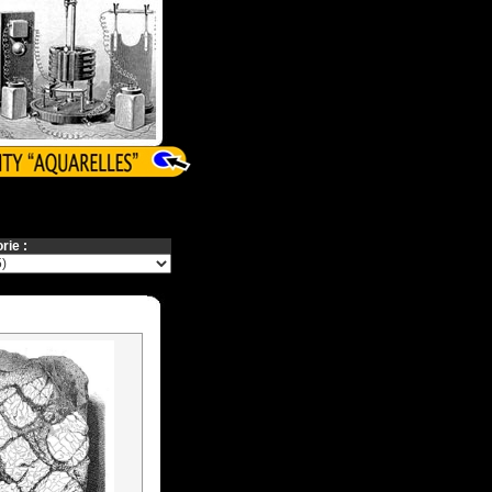
rie :