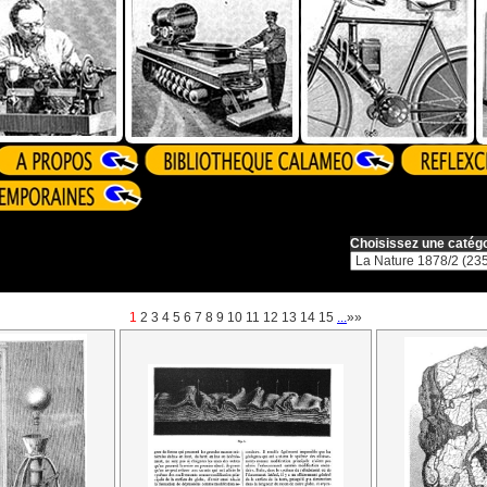
Choisissez une catégo
1
2
3
4
5
6
7
8
9
10
11
12
13
14
15
...
»»