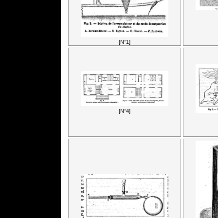
[N°1]
[N°4]