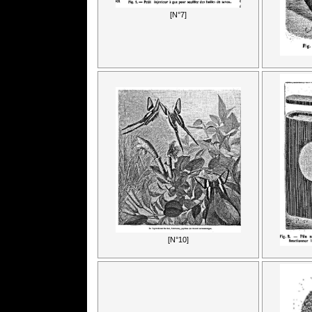
[N°7]
[N°10]