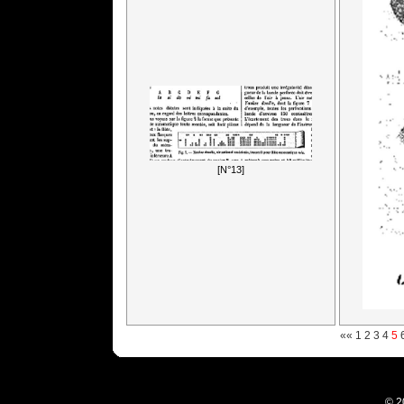
[N°13]
««
1
2
3
4
5
© 2