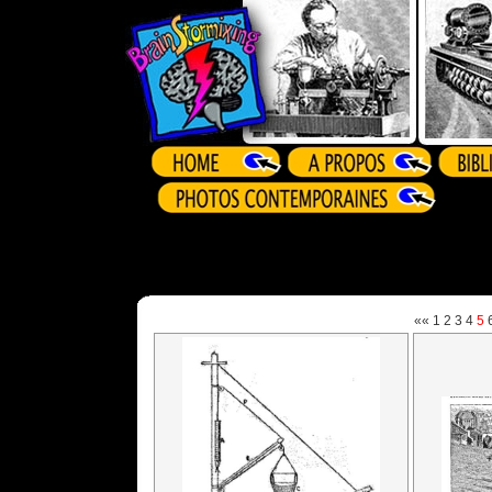
««
1
2
3
4
5