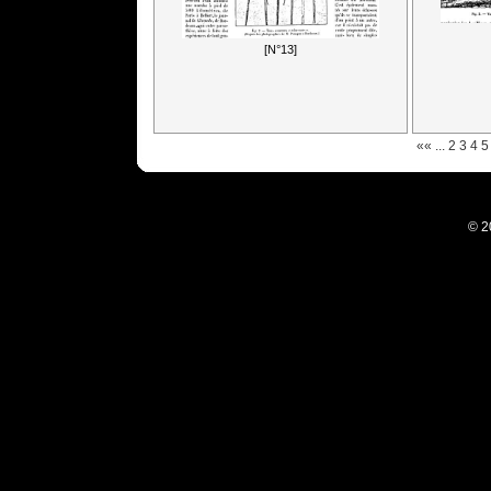
[N°13]
««
...
2
3
4
5
© 2