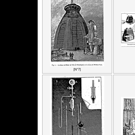
[N°7]