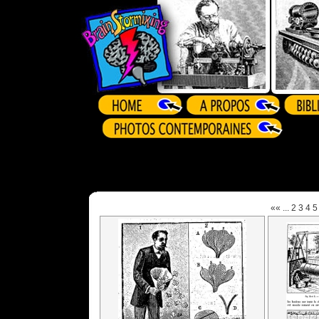
««
...
2
3
4
5