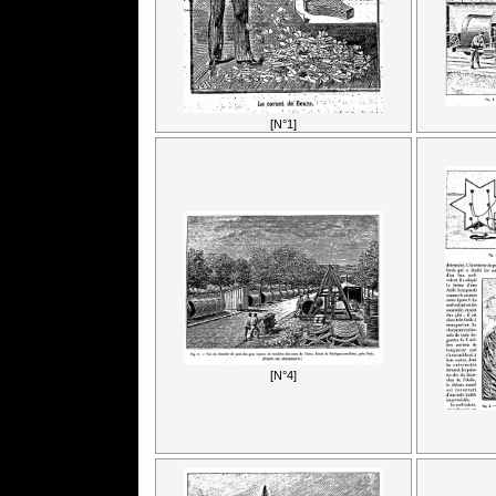
[N°1]
[N°4]