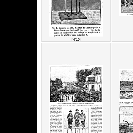
[N°10]