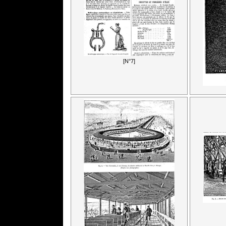
[N°7]