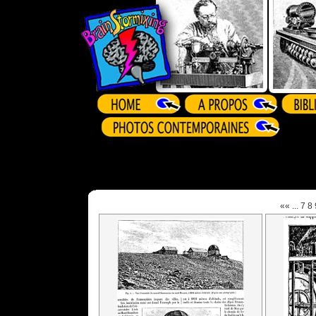
««
...
7
8