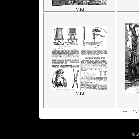
[N°10]
[N°13]
««
...
7
8
© 2