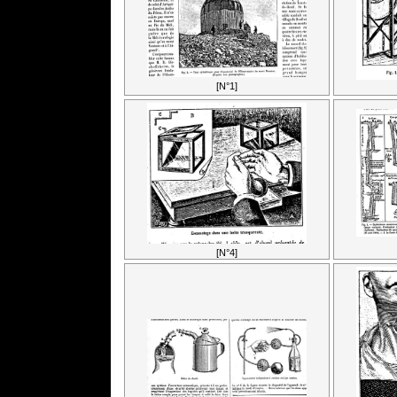
[N°1]
[N°4]