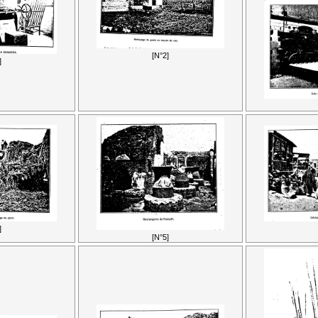
[N°2]
]
]
[N°5]