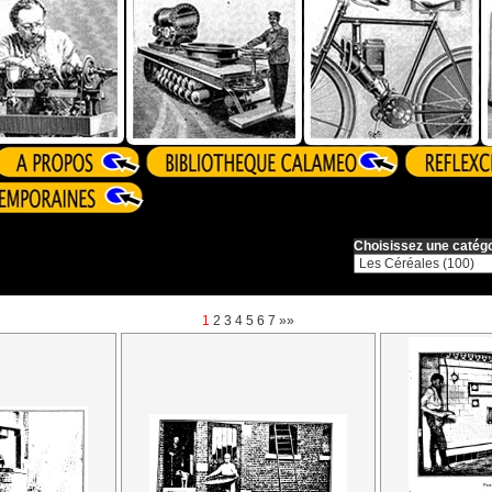
Choisissez une catégo
1
2
3
4
5
6
7
»»