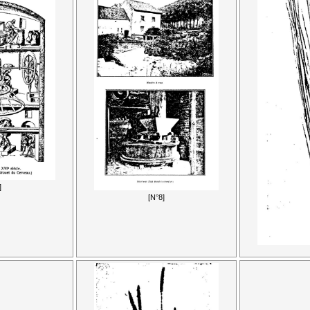
]
[N°8]