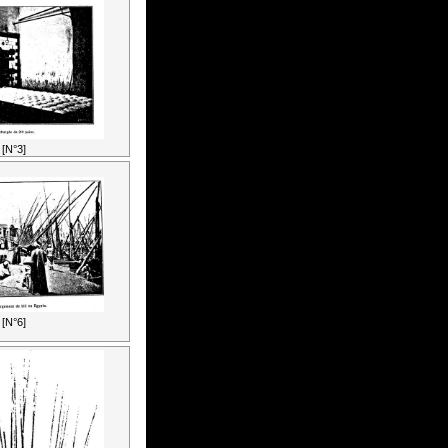
[N°3]
[N°6]