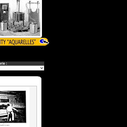
rie :