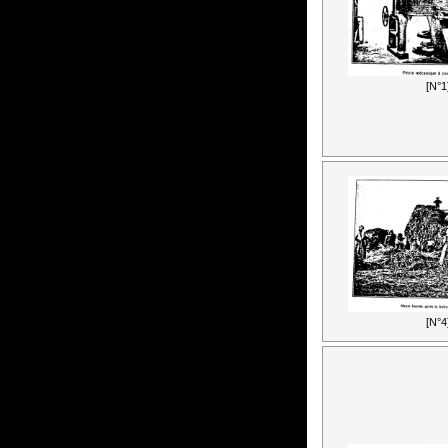
[N°1
[N°4