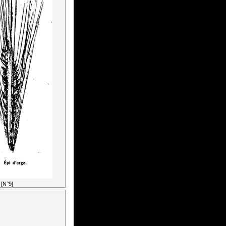
[N°9]