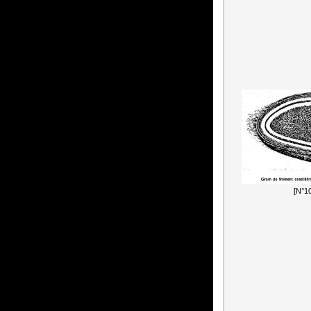
[N°10