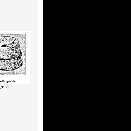
[N°12]