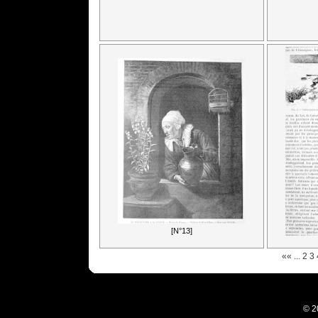
[N°13]
««
...
2
3
© 2