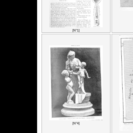
[N°1]
[N°4]