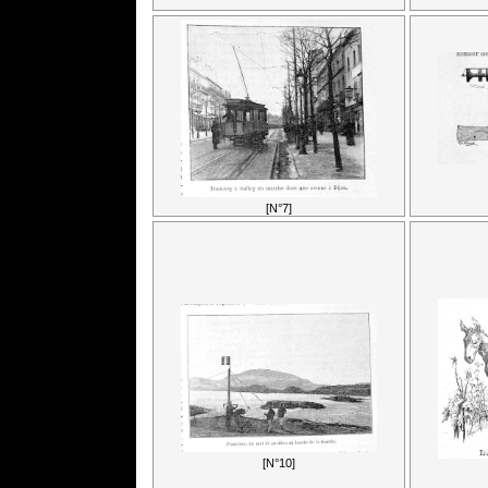
[N°7]
[N°10]