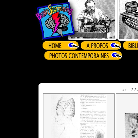
««
...
2
3