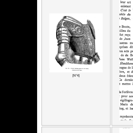
[N°4]