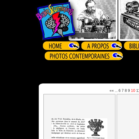
««
...
6
7
8
9
10
1