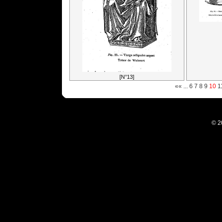
[N°13]
««
...
6
7
8
9
10
1
© 2