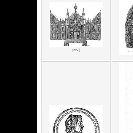
[N°7]