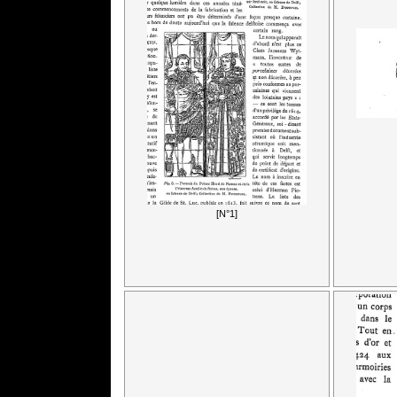
[N°1]