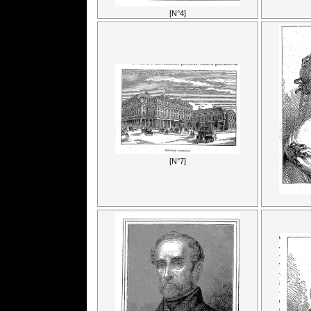
[N°4]
[N°7]