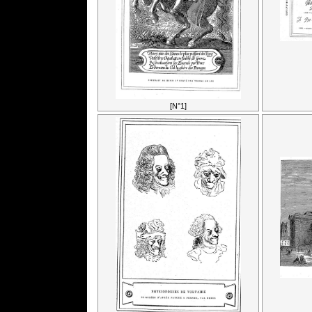
[N°1]