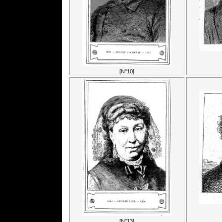
[N°10]
[N°13]