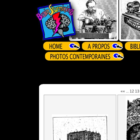
««
...
12
13