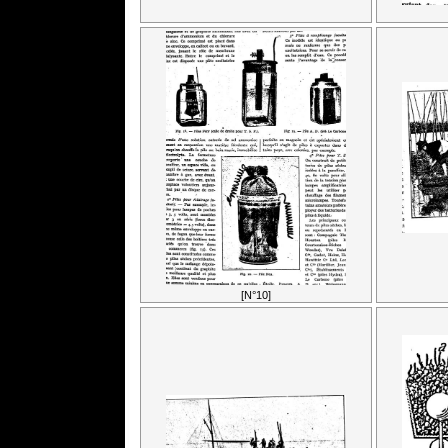
[N°10]