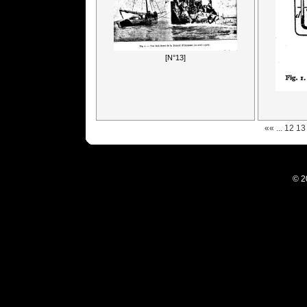
[N°13]
««
...
12
13
© 2