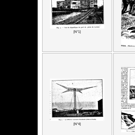
[N°1]
[N°4]