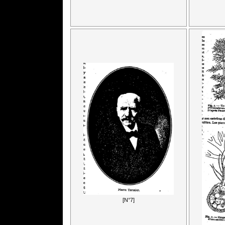
[N°7]