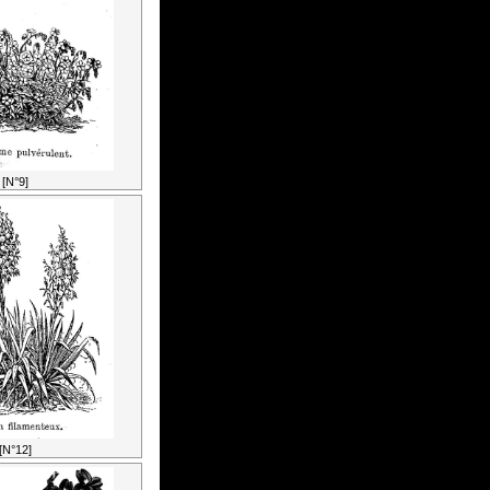
[N°9]
[N°12]