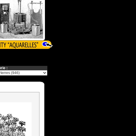
rie :