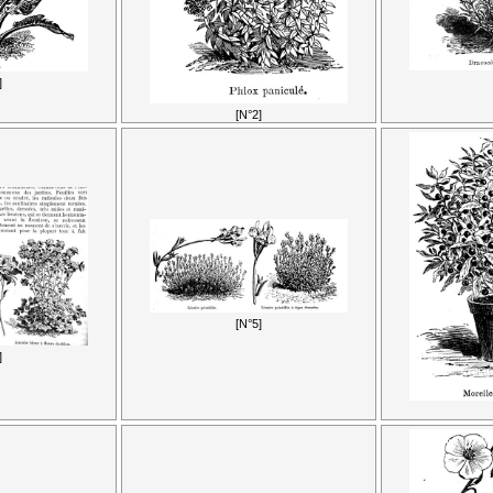
]
[N°2]
[N°5]
]