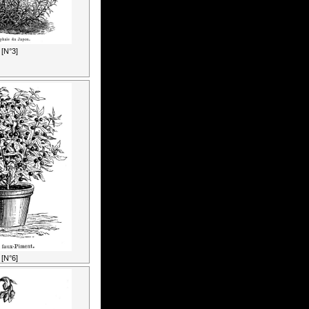
[N°3]
[N°6]