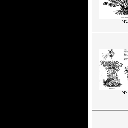
[N°1
[N°4