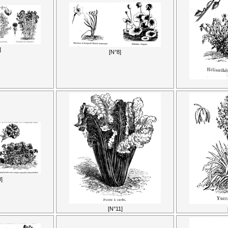
]
[N°8]
]
[N°11]