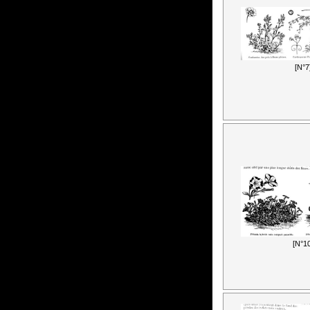
[N°7
[N°10