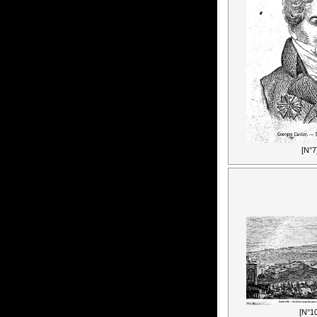
[N°7
[N°10