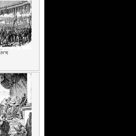
[N°9]