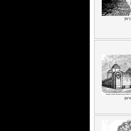
[N°1
[N°4