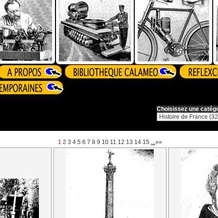
Choisissez une catégo
1
2
3
4
5
6
7
8
9
10
11
12
13
14
15
...
»»