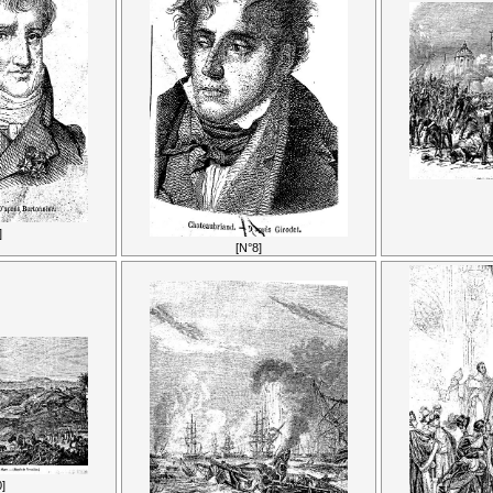
]
[N°8]
]