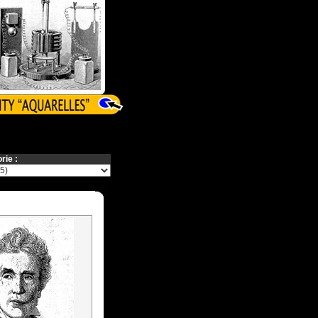
rie :