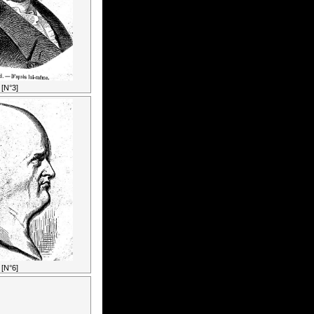
[N°3]
[N°6]