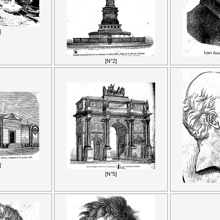
]
[N°2]
]
[N°5]