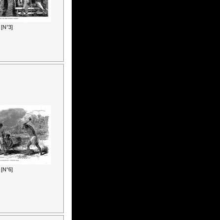
[N°3]
[N°6]