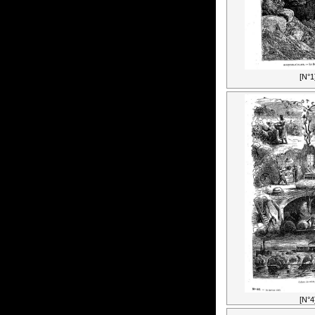
[N°1
[N°4