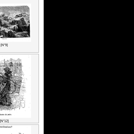
[N°9]
[N°12]