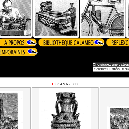
Choisissez une catégo
1
2
3
4
5
6
7
8
»»