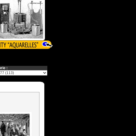
rie :