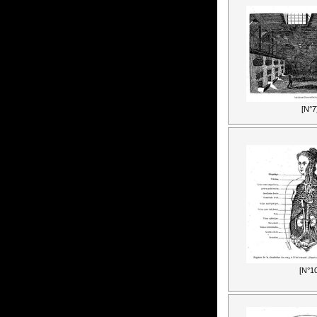
[N°7
[N°10