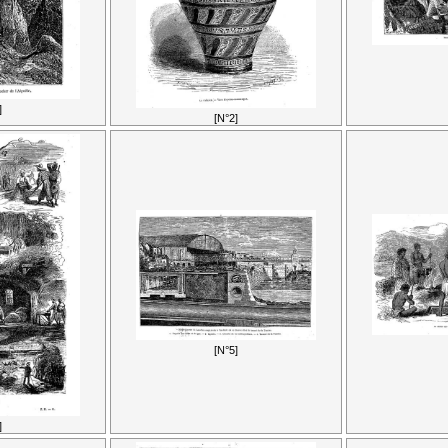
]
[N°2]
[N°5]
]