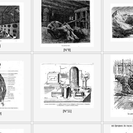
]
[N°8]
[N°11]
]