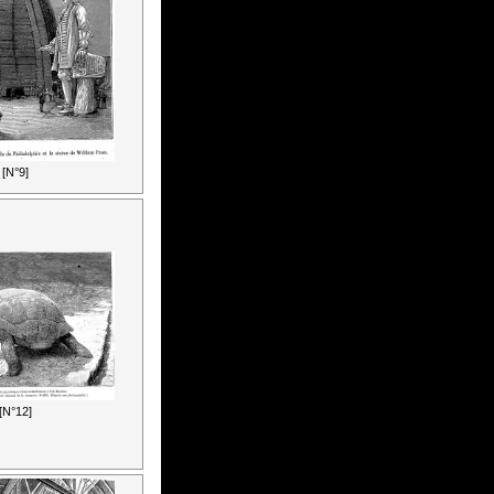
[N°9]
[N°12]