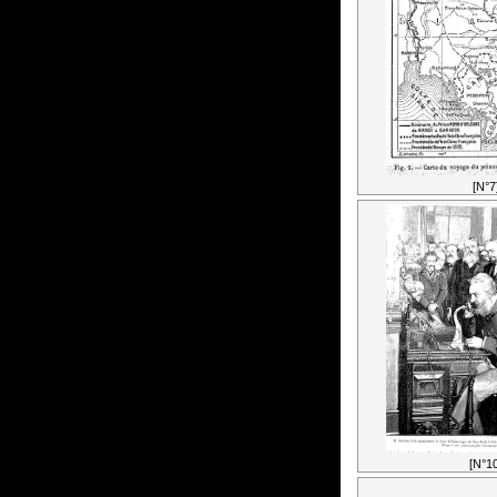
[N°7
[N°10