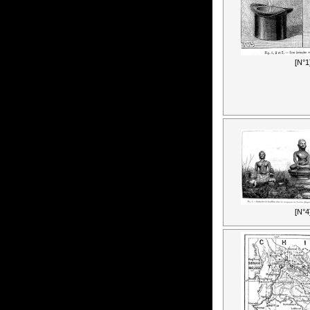
[N°1
[N°4