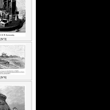
[N°3]
[N°6]