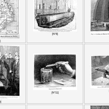
[N°8]
]
[N°11]
]