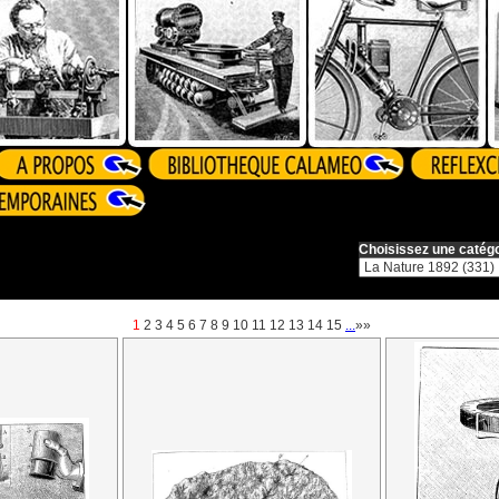
Choisissez une catégo
1
2
3
4
5
6
7
8
9
10
11
12
13
14
15
...
»»