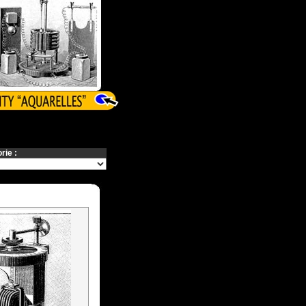
rie :