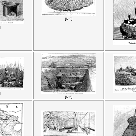
[N°2]
]
]
[N°5]