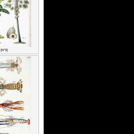
[N°9]