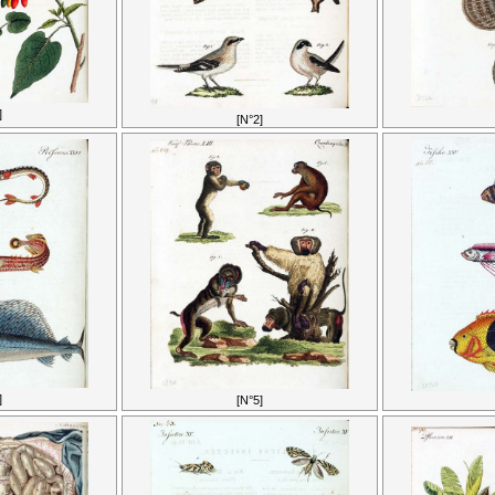
]
[N°2]
]
[N°5]