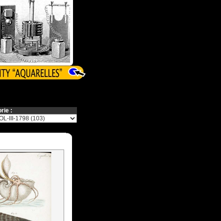
rie :