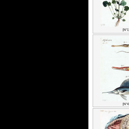
[N°1
[N°4