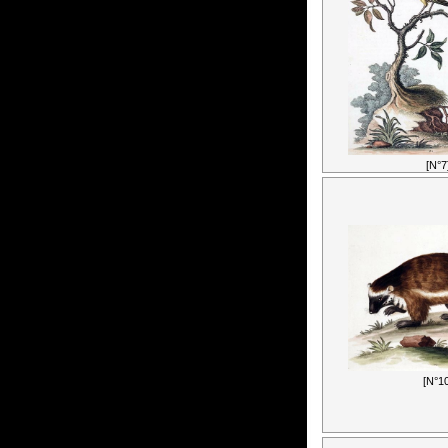
[N°7
[N°10