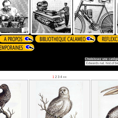
Choisissez une catégo
1
2
3
4
»»