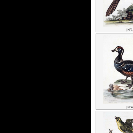
[N°1
[N°4