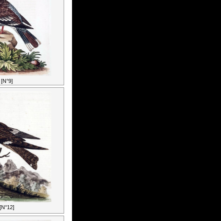
[N°9]
[N°12]