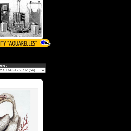
rie :