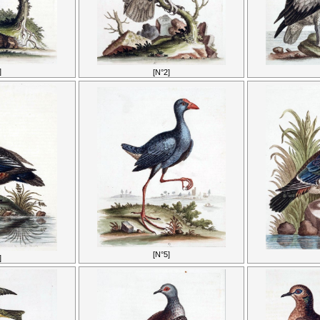
]
[N°2]
[N°5]
]