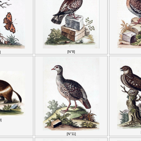
[N°8]
]
]
[N°11]