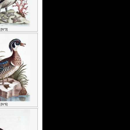
[N°3]
[N°6]