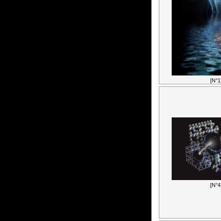
[N°1
[N°4