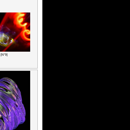
[N°9]