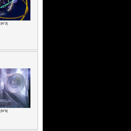
[N°3]
[N°6]