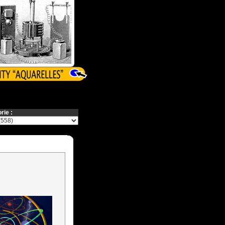
rie :