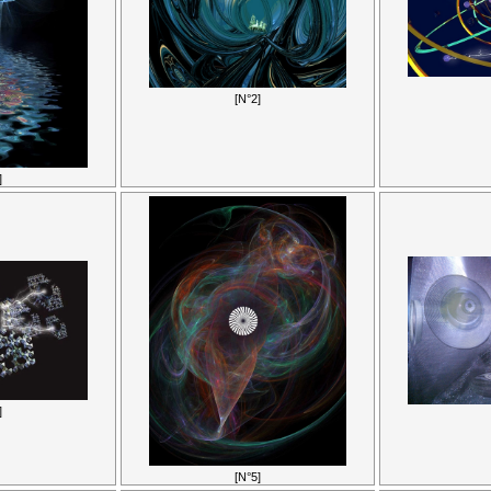
[N°2]
]
]
[N°5]