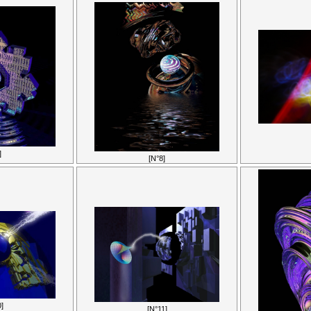
]
[N°8]
]
[N°11]