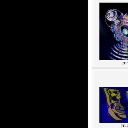
[N°7
[N°10