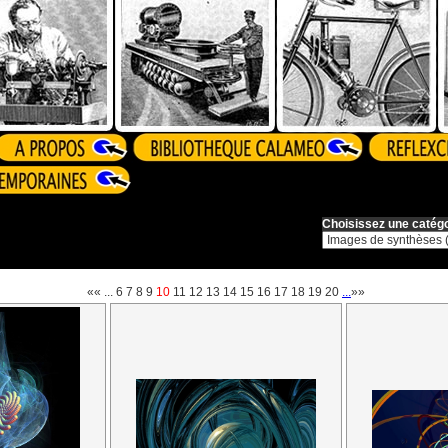
Choisissez une catégo
««
...
6
7
8
9
10
11
12
13
14
15
16
17
18
19
20
...
»»