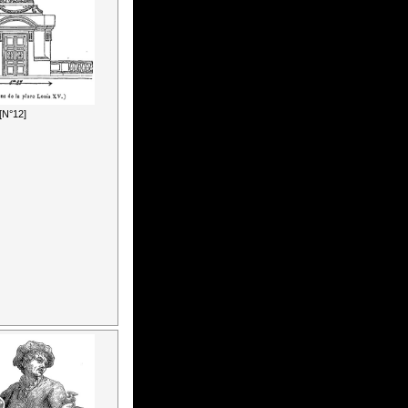
[N°12]