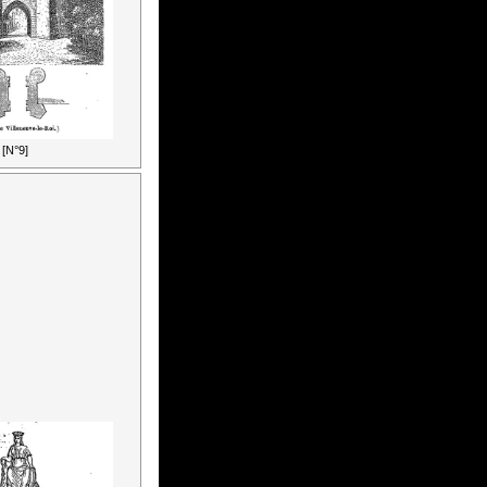
[N°9]