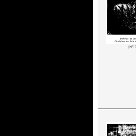
[N°10