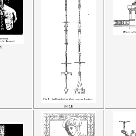
]
[N°11]