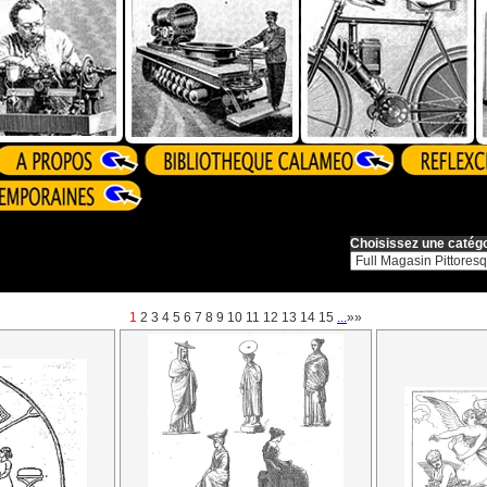
Choisissez une catégo
1
2
3
4
5
6
7
8
9
10
11
12
13
14
15
...
»»