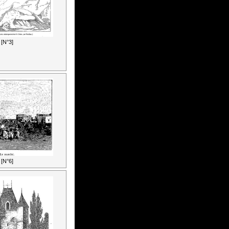
[N°3]
[N°6]