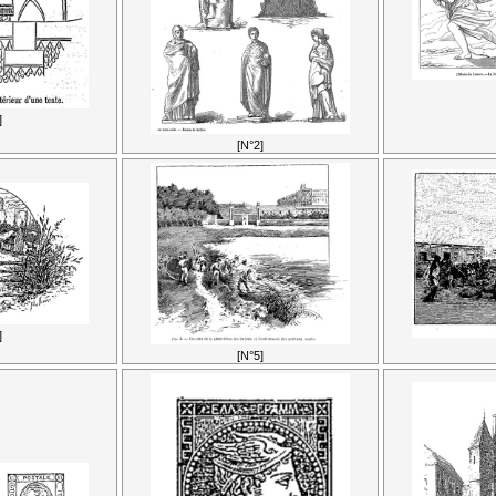
]
[N°2]
]
[N°5]