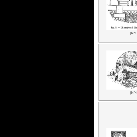
[N°1
[N°4