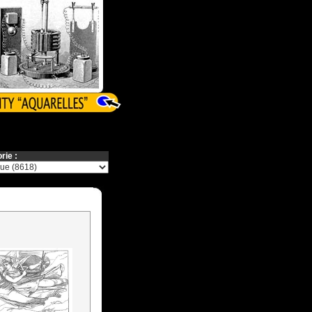
rie :