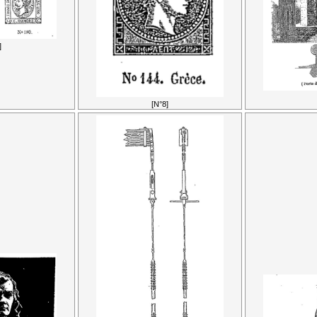
]
[N°8]