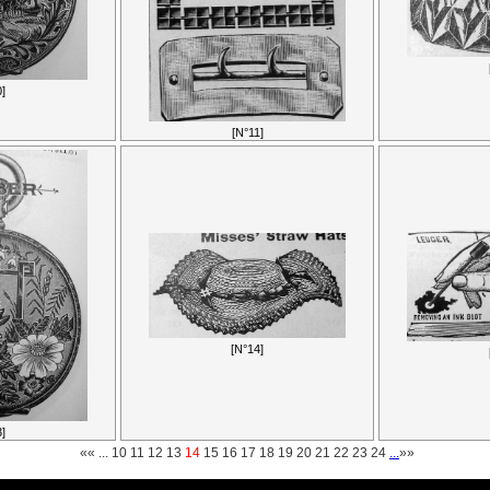
]
[N°11]
[N°14]
]
««
...
10
11
12
13
14
15
16
17
18
19
20
21
22
23
24
...
»»