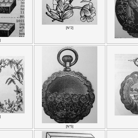
[N°2]
]
]
[N°5]