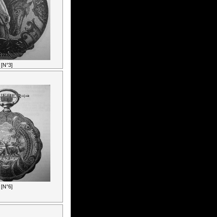
[N°3]
[N°6]