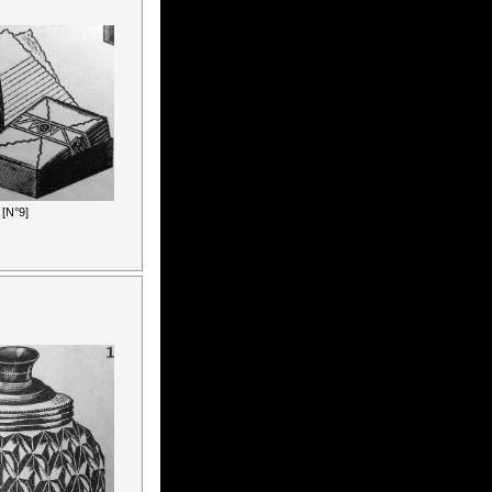
[N°9]