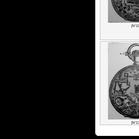
[N°10
[N°13