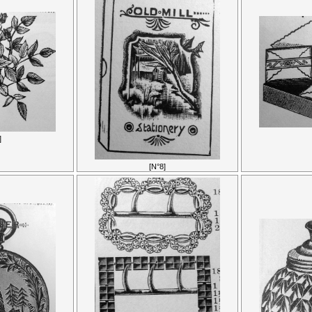
]
[N°8]