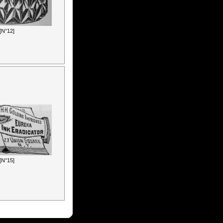
[N°12]
[N°15]