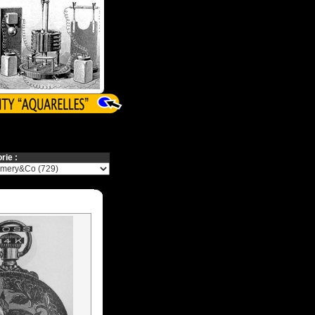
rie :