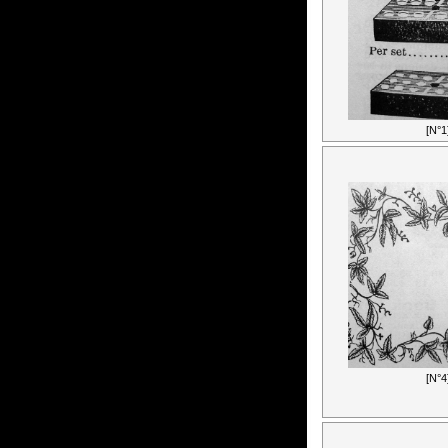
[N°1
[N°4