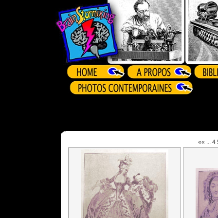
««
...
4