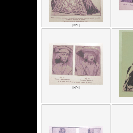
[N°1]
[N°4]