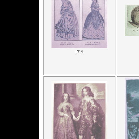
[N°7]