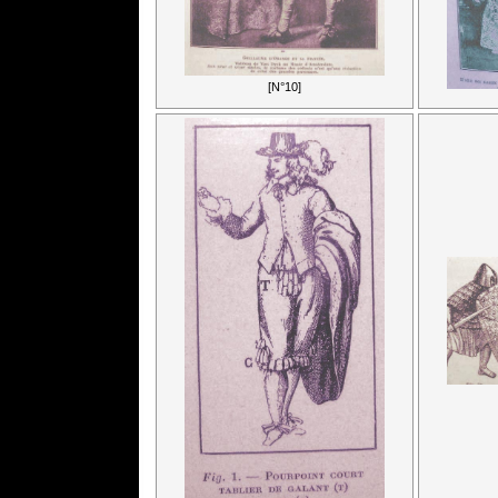
[N°10]