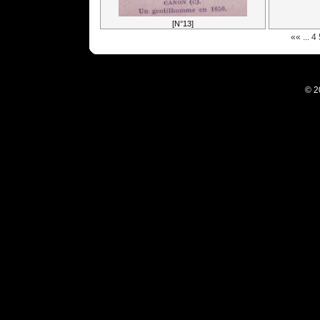
[N°13]
««
...
4
© 2