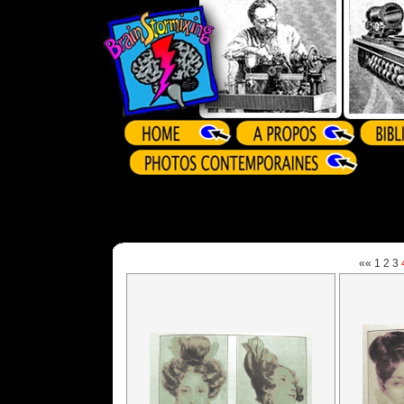
««
1
2
3