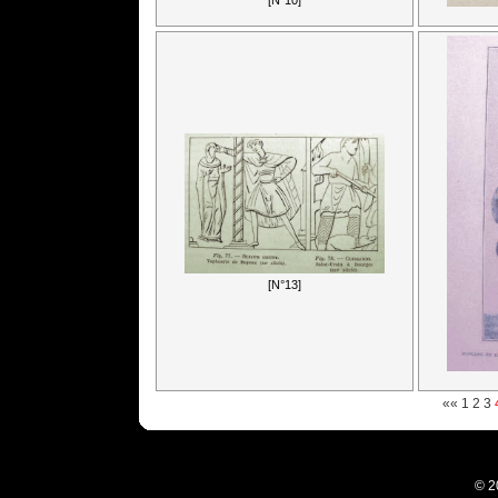
[N°10]
[N°13]
««
1
2
3
© 2