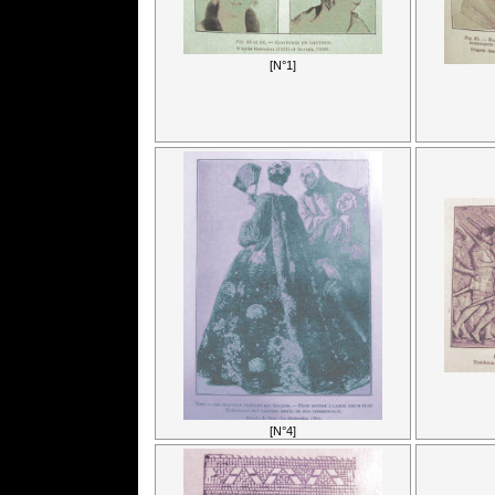
[N°1]
[N°4]