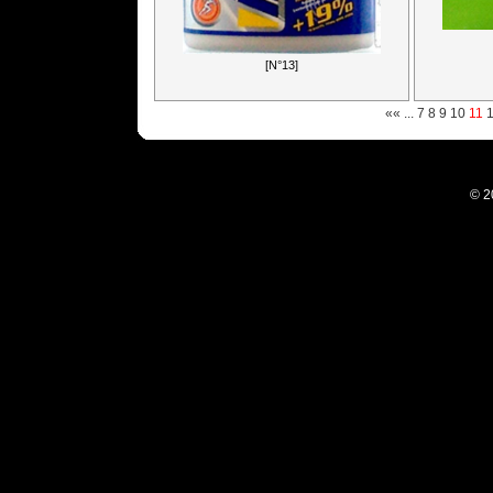
[N°13]
««
...
7
8
9
10
11
© 2