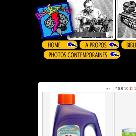
««
...
7
8
9
10
11