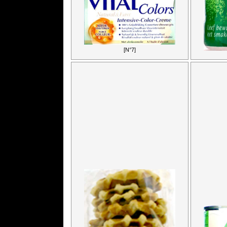
[N°7]