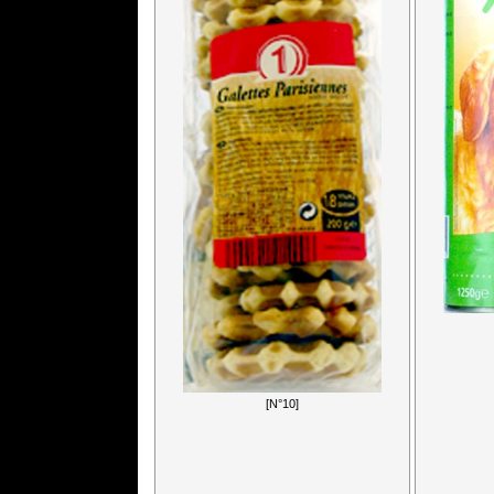
[N°10]