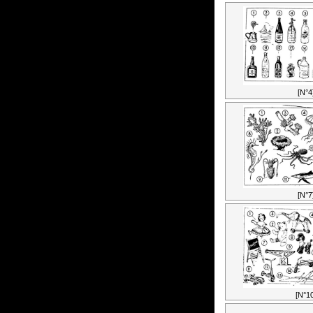
[N°4
[N°7
[N°10