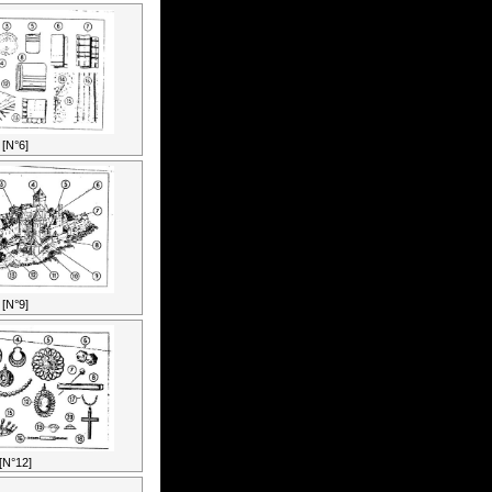
[N°6]
[N°9]
[N°12]