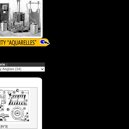
rie :
[N°3]