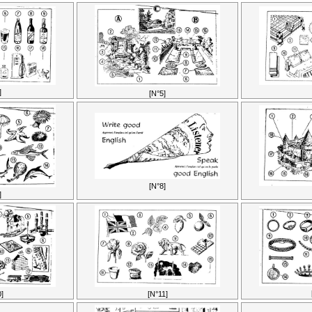
]
[N°5]
[N°8]
]
[N°11]
]