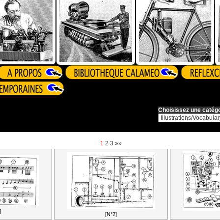
Choisissez une catégo
1
2
3
»»
]
[N°2]