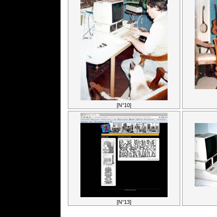
[N°10]
[N°13]