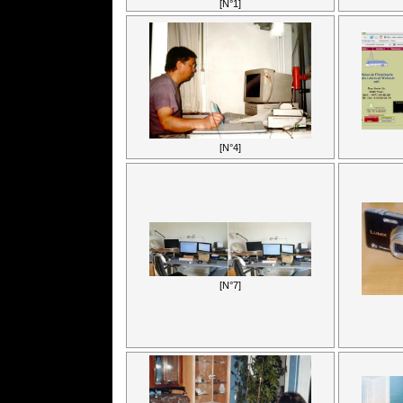
[N°1]
[N°4]
[N°7]