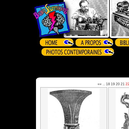
««
...
18
19
20
21
2