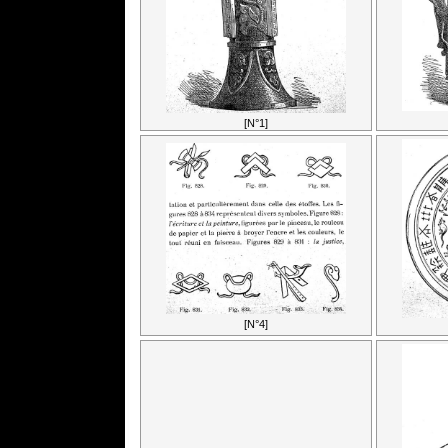
[N°1]
[N°4]