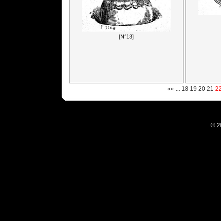
[N°13]
««
...
18
19
20
21
2
© 2