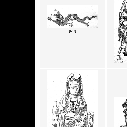
[N°7]