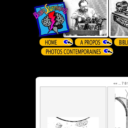
««
...
7
8