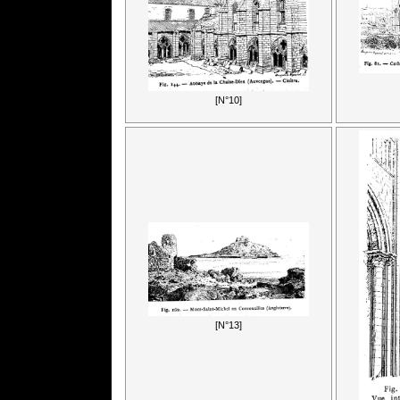
[N°10]
[N°13]