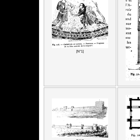
[N°1]