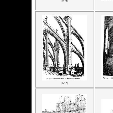
[N°4]
[N°7]