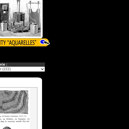
rie :