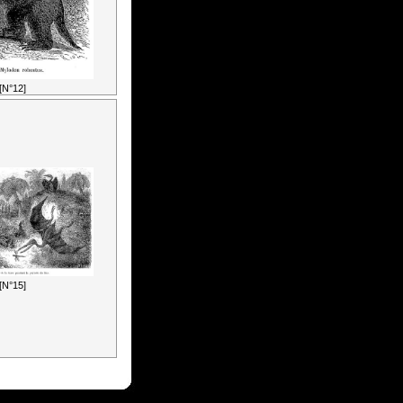
[N°12]
[N°15]