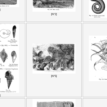
]
[N°2]
[N°5]
]