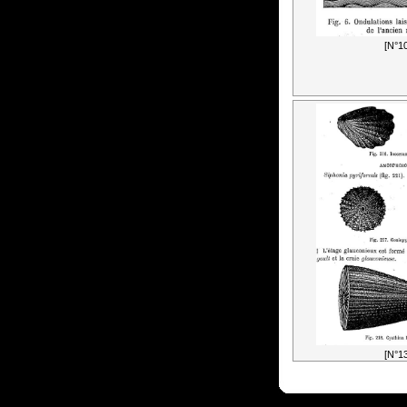
[N°10
[N°13