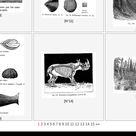
]
[N°11]
[N°14]
]
1
2
3
4
5
6
7
8
9
10
11
12
13
14
15
»»