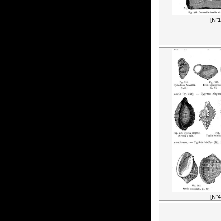
[N°1
[N°4