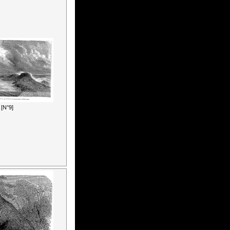
[N°9]