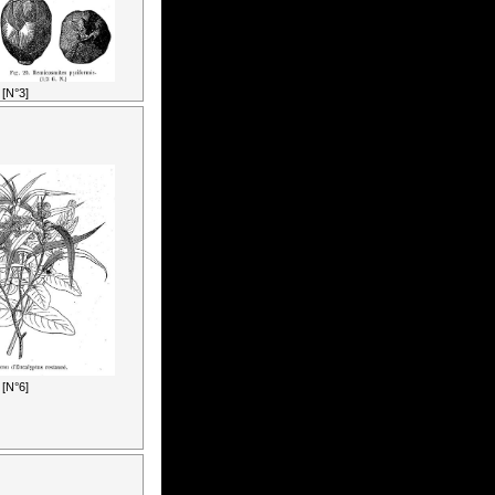
[N°3]
[N°6]