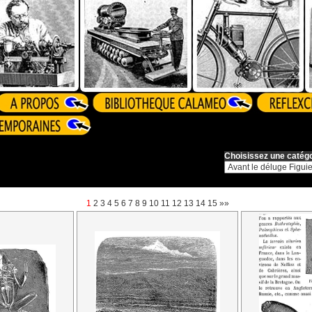
Choisissez une catégo
1
2
3
4
5
6
7
8
9
10
11
12
13
14
15
»»