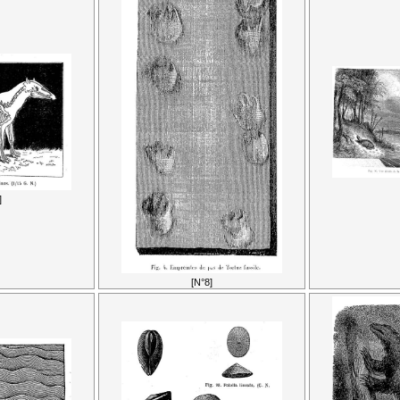
]
[N°8]